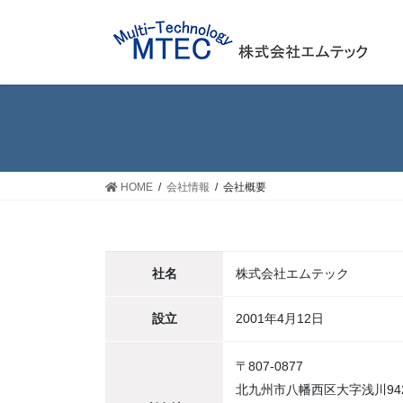
コ
ナ
ン
ビ
テ
ゲ
ン
ー
ツ
シ
へ
ョ
ス
ン
キ
に
ッ
移
HOME
会社情報
会社概要
プ
動
社名
株式会社エムテック
設立
2001年4月12日
〒807-0877
北九州市八幡西区大字浅川942